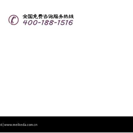
6
|
www.meikeda.com.cn